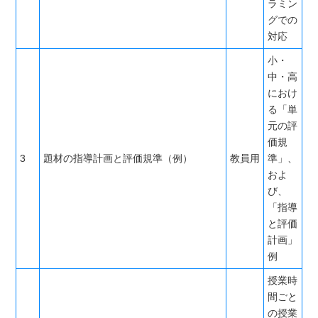
ラミン
グでの
対応
小・
中・高
におけ
る「単
元の評
価規
3
題材の指導計画と評価規準（例）
教員用
準」、
およ
び、
「指導
と評価
計画」
例
授業時
間ごと
の授業