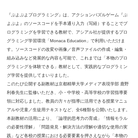
『ぷよぷよプログラミング』は、アクションパズルゲーム『ぷ
よぷよ』のソースコードを手本通り入力（写経）することでプ
ログラミングを学習できる教材で、アシアル社が提供するプロ
グラミング学習環境「Monaca Education」で利用いただけま
す。ソースコードの改変や画像／音声ファイルの作成・編集・
組み込みなど発展的な内容も可能で、これまでは「本物のプロ
グラミングを体験できる」教材として、実践的なプログラミン
グ学習を提供してまいりました。
このたび公開する副教材は京都精華大学メディア表現学部 鹿野
利春先生に監修いただき、小・中学校・高等学校の学習指導要
領に対応しました。教員の方々が指導に活用できる授業マニュ
アルや児童／生徒用テキストなど、全6種類を公開いたします。
本副教材の活用により、「論理的思考力の育成」「情報モラル
の必要性理解」「問題発見・解決方法の理解や適切な使用の実
践」など各校の授業における必要要素を押さえながら「本物の