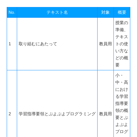
No.
テキスト名
対象
概要
授業の
準備、
テキス
1
取り組むにあたって
教員用
トの使
い方な
どの概
要
小・
中・高
におけ
る学習
指導要
領の概
2
学習指導要領とぷよぷよプログラミング
教員用
要とぷ
よぷよ
プログ