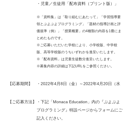
・児童／生徒用「配布資料（プリント版）」
※「資料集」は「取り組むにあたって」「学習指導要
領とぷよぷよプログラミング」「題材の指導計画と評
価規準（例）」「授業概要」の4種類の内容を1冊にま
とめたものです。
※ご応募いただいた学校により、小学校版、中学校
版、高等学校版のうちいずれかを進呈いたします。
※「配布資料」は児童生徒数分進呈いたします。
※募集内容の詳細は下記URLをご参照ください。
【応募期間】
・2022年4月8日（金）～2022年4月20日（水
【ご応募方法】
・下記「Monaca Education」内の『ぷよぷよ
プログラミング』特設ページからフォームにご
記入ください。