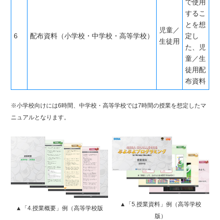
で使用
するこ
とを想
児童／
6
配布資料（小学校・中学校・高等学校）
定し
生徒用
た、児
童／生
徒用配
布資料
※小学校向けには6時間、中学校・高等学校では7時間の授業を想定したマ
ニュアルとなります。
▲「5.授業資料」例（高等学校
▲「4.授業概要」例（高等学校版
版）