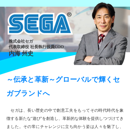
株式会社セガ
代表取締役 社長執行役員COO
内海 州史
～伝承と革新～グローバルで輝くセ
ガブランドへ
セガは、長い歴史の中で創意工夫をもってその時代時代を象
徴する新たな“遊び”を創造し、革新的な体験を提供しつづけてき
ました。その常にチャレンジに立ち向かう姿は人々を魅了し、