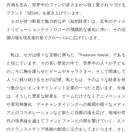
共感を生み、世界中のファンの皆さまから強く愛されつづける
ブランド「SEGA」を築き上げています。
セガが持つ斬新で魅力的なIP（知的財産）は、近年のディス
トリビューションテクノロジーの飛躍的な進化に伴い、その活
躍の場を現在進行形でグローバルに広げています。
私は、セガは様々な宝物に満ちた「Treasure Island」である
と信じています。その長い歴史の中で、世界中の人々が子ども
のころに胸を躍らせたゲームやキャラクター、そして関連して
人々に残り続けるセガの記憶。私たちは、そのような財産を持
つ数少ないエンタテインメント企業の一つだと思います。今後
は、そうした豊富な財産を、ゲームだけでなくアニメーション
や実写映像化、マーチャンダイジングへの展開や様々なメディ
アとのコラボレーションなど新たに活躍の場を広げ、地域や世
代の境界線を越えてファンとファンとの間を繋げていく、人々
のトランスメディア体験の創造に注力をしてまいります。そし