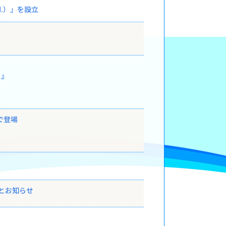
 Ltd.）」を設立
）』
で登場
とお知らせ