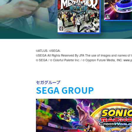
©ATLUS. ©SEGA.
©SEGA All Rights Reserved By JFA The use of images and names of the 
© SEGA / © Colorful Palette Inc. / © Crypton Future Media, INC. www.
セガグループ
SEGA GROUP