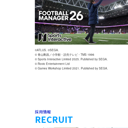
©ATLUS. ©SEGA.
© 青山剛昌／小学館・読売テレビ・TMS 1996
© Sports Interactive Limited 2025. Published by SEGA.
© Rovio Entertainment Ltd
© Games Workshop Limited 2021. Published by SEGA.
採用情報
RECRUIT