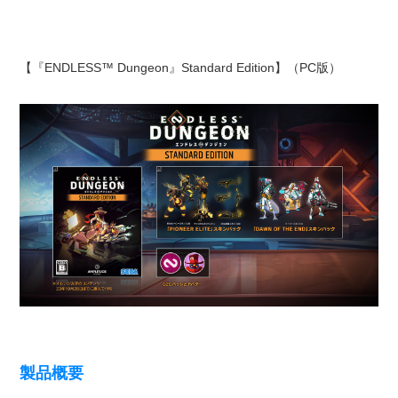
【『ENDLESS™ Dungeon』Standard Edition】（PC版）
製品概要