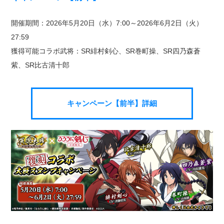
開催期間：2026年5月20日（水）7:00～2026年6月2日（火）
27:59
獲得可能コラボ武将：SR緋村剣心、SR巻町操、SR四乃森蒼
紫、SR比古清十郎
キャンペーン【前半】詳細