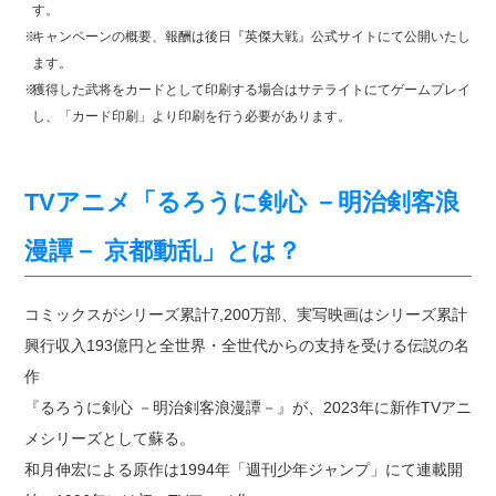
す。
※
キャンペーンの概要、報酬は後日『英傑大戦』公式サイトにて公開いたし
ます。
※
獲得した武将をカードとして印刷する場合はサテライトにてゲームプレイ
し、「カード印刷」より印刷を行う必要があります。
TVアニメ「るろうに剣心 －明治剣客浪
漫譚－ 京都動乱」とは？
コミックスがシリーズ累計7,200万部、実写映画はシリーズ累計
興行収入193億円と全世界・全世代からの支持を受ける伝説の名
作
『るろうに剣心 －明治剣客浪漫譚－』が、2023年に新作TVアニ
メシリーズとして蘇る。
和月伸宏による原作は1994年「週刊少年ジャンプ」にて連載開