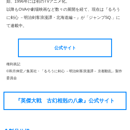
始、1996年には初のTVアニメ化。
以降もOVAや劇場映画など数々の展開を経て、現在は『るろう
に剣心 －明治剣客浪漫譚・北海道編－』が「ジャンプSQ.」に
て連載中。
公式サイト
権利表記
©和月伸宏／集英社・「るろうに剣心 －明治剣客浪漫譚－ 京都動乱」製作
委員会
『英傑大戦 古幻相剋の八象』公式サイト