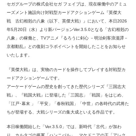
セガグループの株式会社セガ フェイブは、現在稼働中のアミュ
ーズメント施設向け対戦型カードアクションゲーム『英傑大
戦 古幻相剋の八象（以下、英傑大戦）』において、本日2026
年5月20日（水）より新バージョンVer.3.5.0となる「古幻相剋の
八象」の稼働と、TVアニメ『るろうに剣心 －明治剣客浪漫譚－
京都動乱』との復刻コラボイベントを開始したことをお知らせ
いたします。
『英傑大戦』は、実物のカードを操作してプレイする対戦型カ
ードアクションゲームです。
アーケードゲームの歴史を創ってきた歴代シリーズ『三国志大
戦』、『戦国大戦』に登場した「三国志」「戦国」をはじめ、
「江戸･幕末 」「平安」「春秋戦国」「中世」の各時代の武将た
ちが登場する、大戦シリーズの集大成といえる作品です。
本日稼働開始した「Ver.3.5.0」では、新時代「古代」が加わ
り、カルタゴの将軍「ハンニバル」、マケドニアの王「アレク