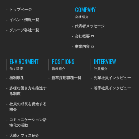
COMPANY
-
トップページ
会社紹介
-
イベント情報一覧
-
代表者メッセージ
-
グループ各社一覧
-
会社概要
-
事業内容
ENVIRONMENT
POSITIONS
INTERVIEW
働く環境
職種紹介
社員紹介
-
福利厚生
-
新卒採用職種一覧
-
先輩社員インタビュー
-
多様な働き方を推進す
-
若手社員インタビュー
る制度
-
社員の成長を促進する
機会
-
コミュニケーション活
性化の活動
-
大崎オフィス紹介