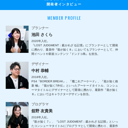
開発者インタビュー
MEMBER PROFILE
プランナー
池田 さくら
2020年入社。
『LOST JUDGMENT：裁かれざる記憶』にプランナーとして開発
に携わり、最新作『龍が如く８』においてもプランナーとして、仲
間イベントや新規コンテンツ『ドンドコ島』を担当。
デザイナー
中村 恭輔
2018年入社。
PS4『BORDER BREAK』、『艦これアーケード』、『龍が如く維
新 極』『龍が如く7外伝』といったアーケードタイトル、コンシュ
ーマタイトルにデザイナーとして開発に携わり、最新作『龍が如く
８』においてはキャラクターデザインを担当。
プログラマ
舘野 友貴美
2018年入社。
『龍が如く７』、『LOST JUDGMENT：裁かれざる記憶』といっ
たコンシューマタイトルにプログラマとして開発に携わり、最新作