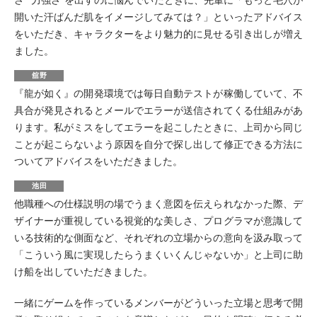
さ”“力強さ”を出すのに悩んでいたときに、先輩に「もっと毛穴が
開いた汗ばんだ肌をイメージしてみては？」といったアドバイス
をいただき、キャラクターをより魅力的に見せる引き出しが増え
ました。
舘野
『龍が如く』の開発環境では毎日自動テストが稼働していて、不
具合が発見されるとメールでエラーが送信されてくる仕組みがあ
ります。私がミスをしてエラーを起こしたときに、上司から同じ
ことが起こらないよう原因を自分で探し出して修正できる方法に
ついてアドバイスをいただきました。
池田
他職種への仕様説明の場でうまく意図を伝えられなかった際、デ
ザイナーが重視している視覚的な美しさ、プログラマが意識して
いる技術的な側面など、それぞれの立場からの意向を汲み取って
「こういう風に実現したらうまくいくんじゃないか」と上司に助
け船を出していただきました。
一緒にゲームを作っているメンバーがどういった立場と思考で開