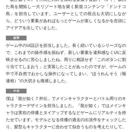
た島を開拓し一大リゾート地を築く新規コンテンツ「ドンドコ
島」を担当しています。ユーザーとしての視点も大切にしなが
ら、どういう要素があればもっとゲームが楽しくなるかを念頭に
アイデアを出していました。
舘野
ゲーム中のUI設計を担当しました。長く続いているシリーズなの
で、これまでの操作感を損ねず、新しい要素を違和感なくUIに反
映させるのに苦心しましたね。周りに相談せず「このボタンに割
り当ててしまおう」と実装したことがあったのですが、ゲームの
中で不自然でおかしな操作になってしまい、“ほうれんそう（報
連相）”の大切さも痛感しました。
中村
僕は「龍が如く７外伝」でメインキャラクターとバトル周りのキ
ャラクターデザインを担当しました。『龍が如く』ではメインキ
ャラは実在の俳優とタイアップするなどゲームにリアルティを持
たせています。モデルとなる俳優の過去の出演作をチェックした
り、髪型もキャラクターに合わせて似合うものを考えたりして、