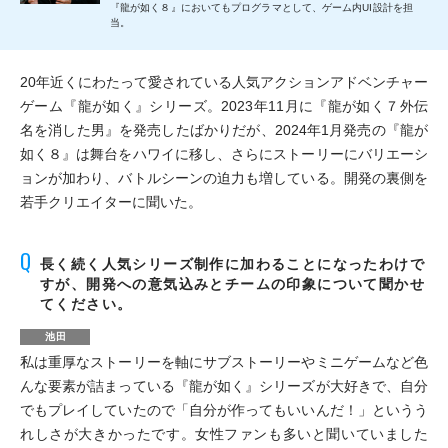
『龍が如く８』においてもプログラマとして、ゲーム内UI設計を担
当。
20年近くにわたって愛されている人気アクションアドベンチャー
ゲーム『龍が如く』シリーズ。2023年11月に『龍が如く７外伝
名を消した男』を発売したばかりだが、2024年1月発売の『龍が
如く８』は舞台をハワイに移し、さらにストーリーにバリエーシ
ョンが加わり、バトルシーンの迫力も増している。開発の裏側を
若手クリエイターに聞いた。
長く続く人気シリーズ制作に加わることになったわけで
すが、開発への意気込みとチームの印象について聞かせ
てください。
池田
私は重厚なストーリーを軸にサブストーリーやミニゲームなど色
んな要素が詰まっている『龍が如く』シリーズが大好きで、自分
でもプレイしていたので「自分が作ってもいいんだ！」というう
れしさが大きかったです。女性ファンも多いと聞いていました