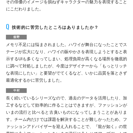
その俳優のイメージを損ねずキャラクターの魅力を表現すること
にこだわりました。
技術的に苦労したところはありましたか？
舘野
メモリ不足には悩まされました。ハワイが舞台になったことでス
テージが広大になり、ハワイの賑やかさを表現しようとすると表
示するUIも多くなってしまい、処理負荷が高くなる場所を徹底的
に調べて対処しましたが、今度はデザイナーから「もっとリッチ
な表現にしたい」と要望がでてくるなど、いかに品質を落とさず
最適化するかに苦労しました。
中村
長く続いているシリーズなので、過去のデータを活用したり、加
工するなどして効率的に作ることはできますが、ファッションが
いまの流行と比べると古臭いものになってしまうことがありま
す。チーム内だけでは課題を解決することが難しかったため、フ
ァッションアドバイザーを迎え入れることで、『龍が如く』の世