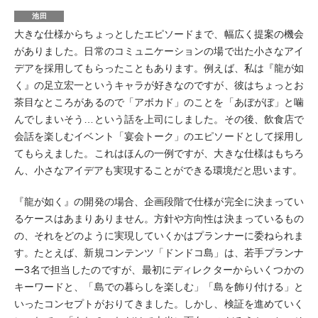
池田
大きな仕様からちょっとしたエピソードまで、幅広く提案の機会
がありました。日常のコミュニケーションの場で出た小さなアイ
デアを採用してもらったこともあります。例えば、私は『龍が如
く』の足立宏一というキャラが好きなのですが、彼はちょっとお
茶目なところがあるので「アボカド」のことを「あぼがぼ」と噛
んでしまいそう…という話を上司にしました。その後、飲食店で
会話を楽しむイベント「宴会トーク」のエピソードとして採用し
てもらえました。これはほんの一例ですが、大きな仕様はもちろ
ん、小さなアイデアも実現することができる環境だと思います。
『龍が如く』の開発の場合、企画段階で仕様が完全に決まってい
るケースはあまりありません。方針や方向性は決まっているもの
の、それをどのように実現していくかはプランナーに委ねられま
す。たとえば、新規コンテンツ「ドンドコ島」は、若手プランナ
ー3名で担当したのですが、最初にディレクターからいくつかの
キーワードと、「島での暮らしを楽しむ」「島を飾り付ける」と
いったコンセプトがおりてきました。しかし、検証を進めていく