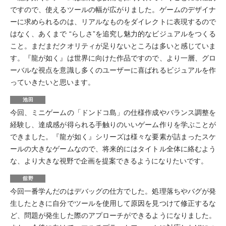
ですので、使えるツールの幅が広がりました。ゲームのデザイナ
ーに求められるのは、リアルなものをダイレクトに表現するので
はなく、あくまで “らしさ”を追究し魅力的なビジュアルをつくる
こと。まだまだクオリティが足りないところは多いと感じていま
す。『龍が如く』は世界に向けた作品ですので、より一層、グロ
ーバルな視点を意識し多くのユーザーに喜ばれるビジュアルを作
っていきたいと思います。
池田
今回、ミニゲームの「ドンドコ島」の仕様作成やバランス調整を
経験し、達成感が得られる手触りのいいゲーム作りを学ぶことが
できました。『龍が如く』シリーズは様々な要素が詰まったスケ
ールの大きなゲームなので、将来的にはタイトル全体に絡むよう
な、より大きな視野で企画を提案できるようになりたいです。
舘野
今回一番学んだのはデバッグの仕方でした。処理落ちやバグが発
生したときに自分でツールを使用して原因を見つけて修正するな
ど、問題が発生した際のアプローチができるようになりました。