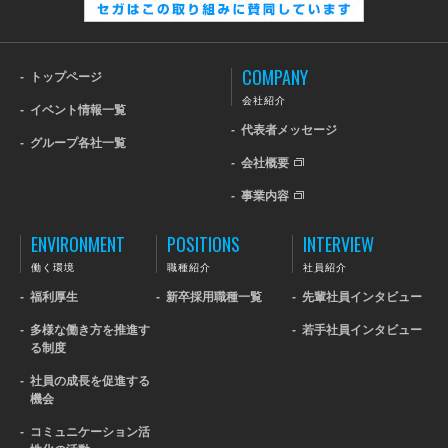
COMPANY
-
トップページ
会社紹介
-
イベント情報一覧
-
代表者メッセージ
-
グループ各社一覧
-
会社概要
-
事業内容
ENVIRONMENT
POSITIONS
INTERVIEW
働く環境
職種紹介
社員紹介
-
福利厚生
-
新卒採用職種一覧
-
先輩社員インタビュー
-
多様な働き方を推進す
-
若手社員インタビュー
る制度
-
社員の成長を促進する
機会
-
コミュニケーション活